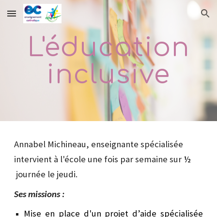
Skip to main content
Skip to navigation
L'éducation
inclusive
Annabel Michineau, enseignante spécialisée
intervient à l'école
une
fois par semaine sur
½
journée l
e jeudi.
Ses missions :
Mise en place d'un projet d’aide spécialisée