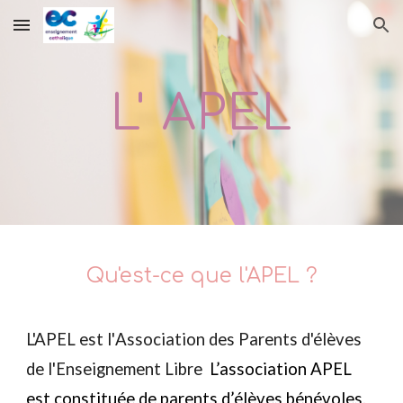
Skip to main content
Skip to navigation
L' APEL
Qu'est-ce que l'APEL ?
L'APEL est l'
A
ssociation des
P
arents d'élèves
de l'
E
nseignement
L
ibre
L’association
APEL
est constituée de parents d’élèves bénévoles.