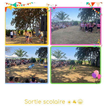
Sortie scolaire ☀️🐐😀